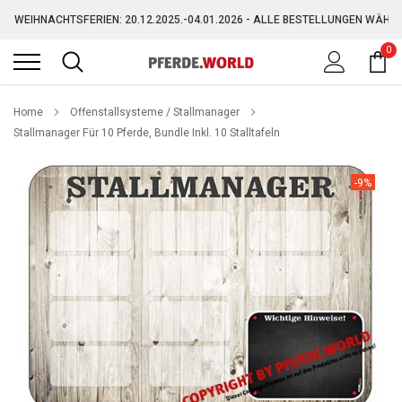
Direkt
WEIHNACHTSFERIEN: 20.12.2025.-04.01.2026 - ALLE BESTELLUNGEN WÄHR
zum
Inhalt
0
GRATIS VERSAND AB 150,-€ (AUSGENOMMEN SPERRGUT)
WEIHNACHTSFERIEN: 20.12.2025.-04.01.2026 - ALLE BESTELLUNGEN WÄHR
Home
Offenstallsysteme / Stallmanager
Stallmanager Für 10 Pferde, Bundle Inkl. 10 Stalltafeln
-9%