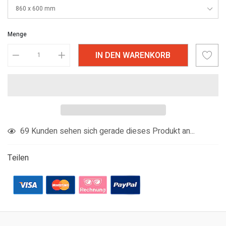
Menge
IN DEN WARENKORB
Produkt
69
Kunden sehen sich gerade dieses Produkt an...
in
den
Teilen
Warenkorb
legen