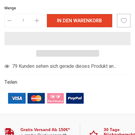
Menge
IN DEN WARENKORB
Produkt
79
Kunden sehen sich gerade dieses Produkt an...
in
den
Teilen
Warenkorb
legen
Gratis Versand Ab 150€*
30 Tage
Rückgaberecht