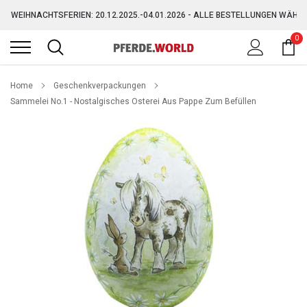
Direkt
WEIHNACHTSFERIEN: 20.12.2025.-04.01.2026 - ALLE BESTELLUNGEN WÄHR
zum
Inhalt
0
GRATIS VERSAND AB 150,-€ (AUSGENOMMEN SPERRGUT)
WEIHNACHTSFERIEN: 20.12.2025.-04.01.2026 - ALLE BESTELLUNGEN WÄHR
Home
Geschenkverpackungen
Sammelei No.1 - Nostalgisches Osterei Aus Pappe Zum Befüllen