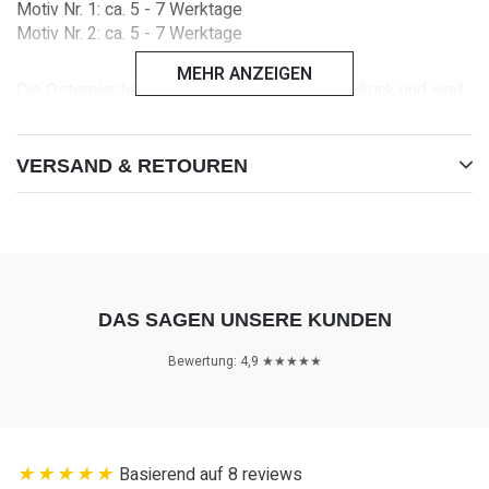
Motiv Nr. 1: ca. 5 - 7 Werktage
Motiv Nr. 2:
ca. 5 - 7 Werktage
MEHR ANZEIGEN
Die Ostereier haben typischen Nestler-Innendruck und sind
zum Schutz einzeln verpackt.
VERSAND & RETOUREN
Du sparst Versandkosten, in dem du mehrere Produkte
bestellst.
DAS SAGEN UNSERE KUNDEN
Bewertung: 4,9 ★★★★★
Basierend auf 8 reviews