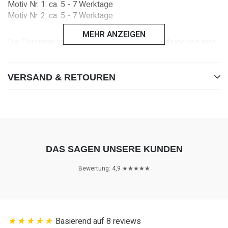
Motiv Nr. 1: ca. 5 - 7 Werktage
Motiv Nr. 2:
ca. 5 - 7 Werktage
MEHR ANZEIGEN
Die Ostereier haben typischen Nestler-Innendruck und sind
zum Schutz einzeln verpackt.
VERSAND & RETOUREN
Du sparst Versandkosten, in dem du mehrere Produkte
bestellst.
DAS SAGEN UNSERE KUNDEN
Bewertung: 4,9 ★★★★★
Basierend auf 8 reviews