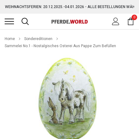
Direkt
WEIHNACHTSFERIEN: 20.12.2025.-04.01.2026 - ALLE BESTELLUNGEN WÄHR
zum
Inhalt
0
GRATIS VERSAND AB 150,-€ (AUSGENOMMEN SPERRGUT)
WEIHNACHTSFERIEN: 20.12.2025.-04.01.2026 - ALLE BESTELLUNGEN WÄHR
Home
Sondereditionen
Sammelei No.1 - Nostalgisches Osterei Aus Pappe Zum Befüllen