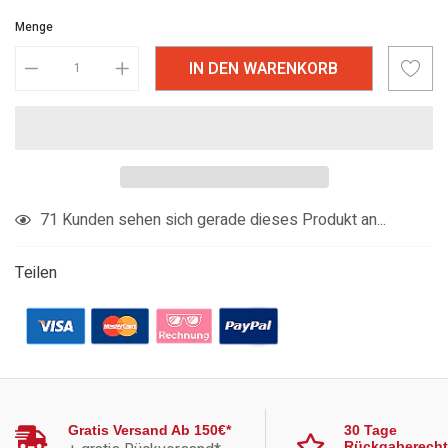
Menge
IN DEN WARENKORB
Produkt
71
Kunden sehen sich gerade dieses Produkt an...
in
den
Teilen
Warenkorb
legen
Gratis Versand Ab 150€*
30 Tage
Rückgaberecht