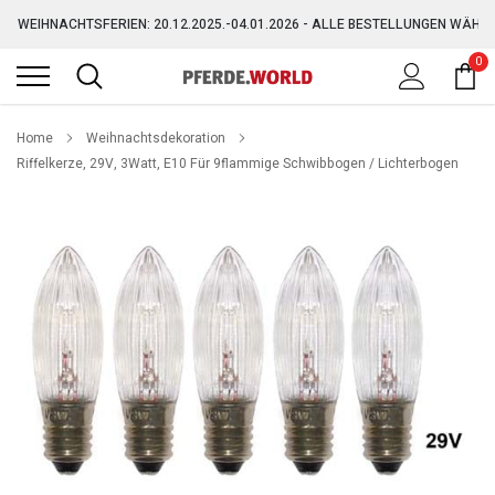
Direkt
WEIHNACHTSFERIEN: 20.12.2025.-04.01.2026 - ALLE BESTELLUNGEN WÄHR
zum
Inhalt
0
GRATIS VERSAND AB 150,-€ (AUSGENOMMEN SPERRGUT)
WEIHNACHTSFERIEN: 20.12.2025.-04.01.2026 - ALLE BESTELLUNGEN WÄHR
Home
Weihnachtsdekoration
Riffelkerze, 29V, 3Watt, E10 Für 9flammige Schwibbogen / Lichterbogen