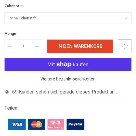
Zubehör
*
Menge
IN DEN WARENKORB
Weitere Bezahlmöglichkeiten
Produkt
69
Kunden sehen sich gerade dieses Produkt an...
in
den
Teilen
Warenkorb
legen