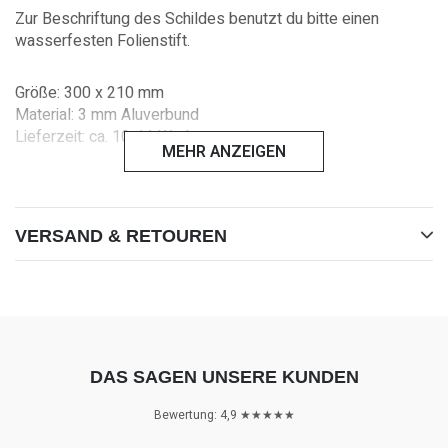
Zur Beschriftung des Schildes benutzt du bitte einen
wasserfesten Folienstift.
Größe: 300 x 210 mm
Material: 3 mm Aluverbund
Lieferzeit: ca. 10-11 Werktage
MEHR ANZEIGEN
Du sparst Versandkosten, in dem du mehrere Produkte
bestellst.
VERSAND & RETOUREN
[ fell fellpony fell-pony ]
DAS SAGEN UNSERE KUNDEN
Bewertung: 4,9 ★★★★★