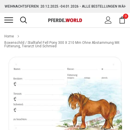
Direkt
WEIHNACHTSFERIEN: 20.12.2025.-04.01.2026 - ALLE BESTELLUNGEN WÄHR
zum
Inhalt
0
GRATIS VERSAND AB 150,-€ (AUSGENOMMEN SPERRGUT)
WEIHNACHTSFERIEN: 20.12.2025.-04.01.2026 - ALLE BESTELLUNGEN WÄHR
Home
Boxenschild / Stalltafel Fell Pony 300 X 210 Mm Ohne Abstammung Mit
Fütterung, Tierarzt Und Schmied