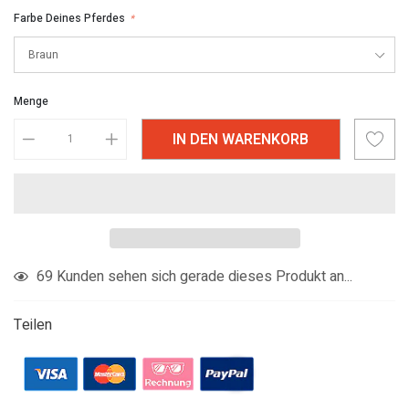
Farbe Deines Pferdes
*
Menge
IN DEN WARENKORB
Produkt
81
Kunden sehen sich gerade dieses Produkt an...
in
den
Teilen
Warenkorb
legen