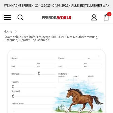
Direkt
WEIHNACHTSFERIEN: 20.12.2025.-04.01.2026 - ALLE BESTELLUNGEN WÄHR
zum
Inhalt
0
GRATIS VERSAND AB 150,-€ (AUSGENOMMEN SPERRGUT)
WEIHNACHTSFERIEN: 20.12.2025.-04.01.2026 - ALLE BESTELLUNGEN WÄHR
Home
Boxenschild / Stalltafel Freiberger 300 X 210 Mm Mit Abstammung,
Fütterung, Tierarzt Und Schmied