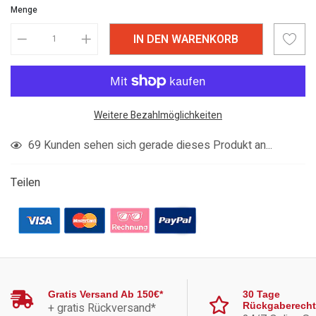
Menge
IN DEN WARENKORB
Weitere Bezahlmöglichkeiten
Produkt
69
Kunden sehen sich gerade dieses Produkt an...
in
den
Teilen
Warenkorb
legen
Gratis Versand Ab 150€*
30 Tage
+ gratis Rückversand*
Rückgaberecht