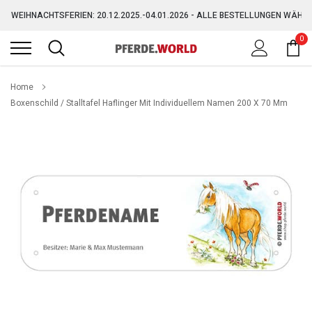
Direkt
WEIHNACHTSFERIEN: 20.12.2025.-04.01.2026 - ALLE BESTELLUNGEN WÄHR
zum
Inhalt
0
GRATIS VERSAND AB 150,-€ (AUSGENOMMEN SPERRGUT)
WEIHNACHTSFERIEN: 20.12.2025.-04.01.2026 - ALLE BESTELLUNGEN WÄHR
Home
Boxenschild / Stalltafel Haflinger Mit Individuellem Namen 200 X 70 Mm