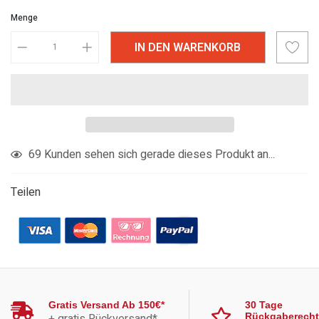
Menge
IN DEN WARENKORB
Produkt
69
Kunden sehen sich gerade dieses Produkt an...
in
den
Teilen
Warenkorb
legen
Gratis Versand Ab 150€*
30 Tage
Rückgaberecht