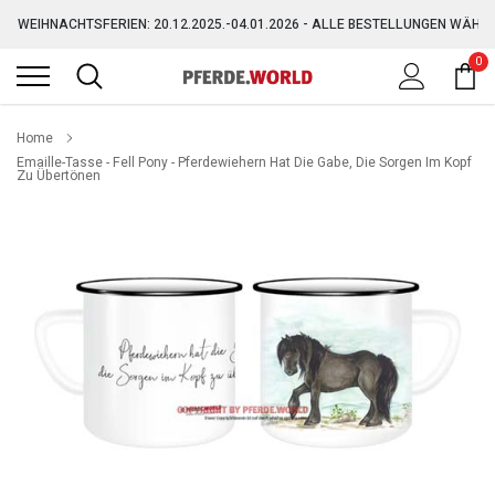
Direkt
WEIHNACHTSFERIEN: 20.12.2025.-04.01.2026 - ALLE BESTELLUNGEN WÄHR
zum
Inhalt
0
GRATIS VERSAND AB 150,-€ (AUSGENOMMEN SPERRGUT)
WEIHNACHTSFERIEN: 20.12.2025.-04.01.2026 - ALLE BESTELLUNGEN WÄHR
Home
Emaille-Tasse - Fell Pony - Pferdewiehern Hat Die Gabe, Die Sorgen Im Kopf
Zu Übertönen