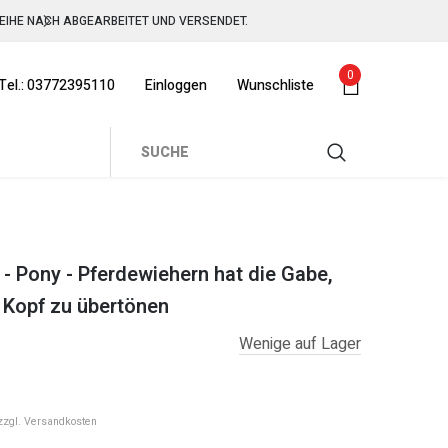
REIHE NACH ABGEARBEITET UND VERSENDET.
0
 Tel.: 03772395110
Einloggen
Wunschliste
REIHE NACH ABGEARBEITET UND VERSENDET.
 - Pony - Pferdewiehern hat die Gabe,
 Kopf zu übertönen
Wenige auf Lager
zzgl.
Versandkosten