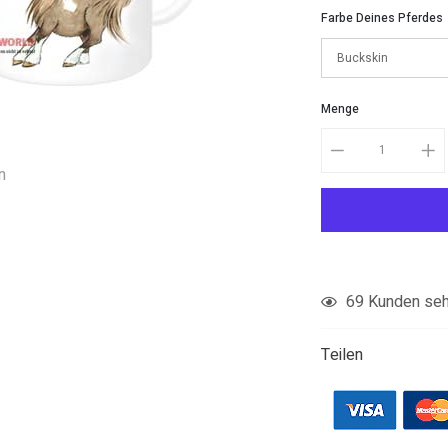
Farbe Deines Pferdes
Menge
n
Produkt
81
Kunden sehe
in
den
Teilen
Warenkorb
legen