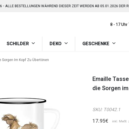
026 - ALLE BESTELLUNGEN WÄHREND DIESER ZEIT WERDEN AB 05.01.2026 DER 
GRATIS VERSAND AB 150,-€ (AUSGENOMMEN SPERRGUT)
8 - 17 Uhr
026 - ALLE BESTELLUNGEN WÄHREND DIESER ZEIT WERDEN AB 05.01.2026 DER 
SCHILDER
DEKO
GESCHENKE
ie Sorgen Im Kopf Zu Übertönen
Emaille Tasse
die Sorgen im
SKU:
T0042.1
17.95€
inkl. MwSt. 