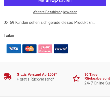
Weitere Bezahlmöglichkeiten
Produkt
76
Kunden sehen sich gerade dieses Produkt an...
in
den
Teilen
Warenkorb
legen
Gratis Versand Ab 150€*
30 Tage
+ gratis Rückversand*
Rückgaberecht
24/7 Online Su