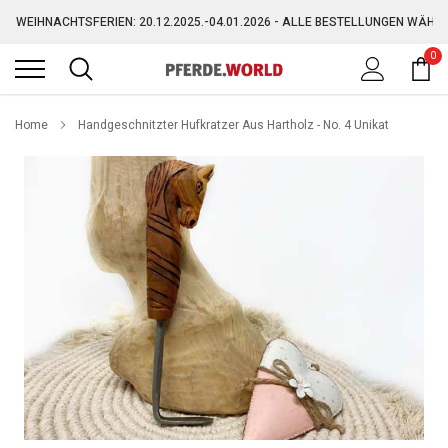
Direkt
WEIHNACHTSFERIEN: 20.12.2025.-04.01.2026 - ALLE BESTELLUNGEN WÄHR
zum
Inhalt
0
GRATIS VERSAND AB 150,-€ (AUSGENOMMEN SPERRGUT)
WEIHNACHTSFERIEN: 20.12.2025.-04.01.2026 - ALLE BESTELLUNGEN WÄHR
Home
Handgeschnitzter Hufkratzer Aus Hartholz - No. 4 Unikat