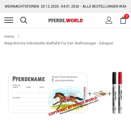
Direkt
WEIHNACHTSFERIEN: 20.12.2025.-04.01.2026 - ALLE BESTELLUNGEN WÄHR
zum
Inhalt
0
GRATIS VERSAND AB 150,-€ (AUSGENOMMEN SPERRGUT)
WEIHNACHTSFERIEN: 20.12.2025.-04.01.2026 - ALLE BESTELLUNGEN WÄHR
Home
Magnetische Individuelle Stalltafel Für Den Stallmanager - Galopper