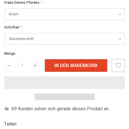
Frabe Deines Pferdes
*
Schriftart
*
Menge
IN DEN WARENKORB
Produkt
69
Kunden sehen sich gerade dieses Produkt an...
in
den
Teilen
Warenkorb