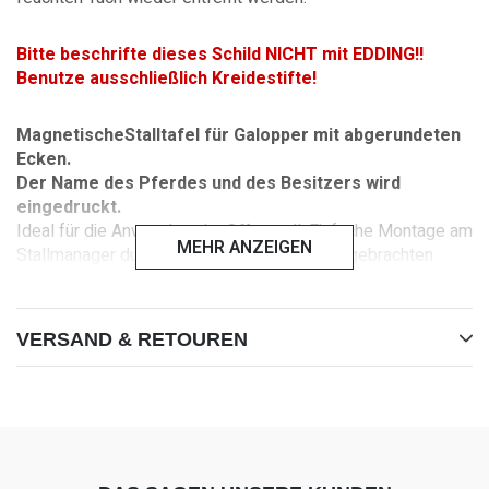
Bitte beschrifte dieses Schild NICHT mit EDDING!!
Benutze ausschließlich Kreidestifte!
MagnetischeStalltafel für Galopper mit abgerundeten
Ecken.
Der Name des Pferdes und des Besitzers wird
eingedruckt.
Ideal für die Anwendung im Offenstall. Einfache Montage am
MEHR ANZEIGEN
Stallmanager durch die auf der Rückseite angebrachten
Magnete
Den Namen des Pferdes, des Besitzers und die
VERSAND & RETOUREN
Telefonnummer schreibst du bitte in das Feld
"Bemerkungen" während des Bestellvorganges.
Obeflächenveredelung: Lack
Größe: 220 x 110 mm
Material: 3 mm Aluverbund