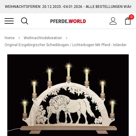
Direkt
WEIHNACHTSFERIEN: 20.12.2025.-04.01.2026 - ALLE BESTELLUNGEN WÄHR
zum
Inhalt
0
GRATIS VERSAND AB 150,-€ (AUSGENOMMEN SPERRGUT)
WEIHNACHTSFERIEN: 20.12.2025.-04.01.2026 - ALLE BESTELLUNGEN WÄHR
Home
Weihnachtsdekoration
Original Erzgebirgischer Schwibbogen / Lichterbogen Mit Pferd - Isländer