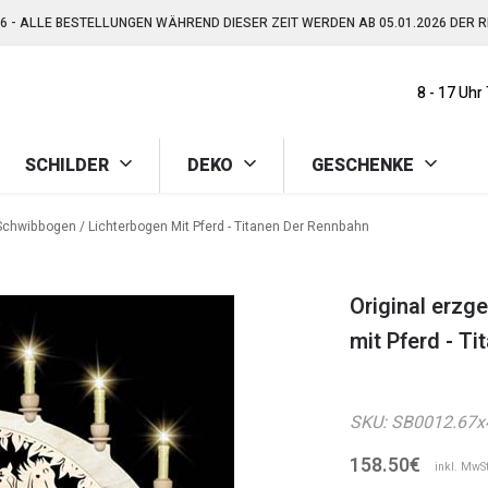
026 - ALLE BESTELLUNGEN WÄHREND DIESER ZEIT WERDEN AB 05.01.2026 DER 
GRATIS VERSAND AB 150,-€ (AUSGENOMMEN SPERRGUT)
8 - 17 Uhr
026 - ALLE BESTELLUNGEN WÄHREND DIESER ZEIT WERDEN AB 05.01.2026 DER 
SCHILDER
DEKO
GESCHENKE
 Schwibbogen / Lichterbogen Mit Pferd - Titanen Der Rennbahn
Original erzg
mit Pferd - T
SKU:
SB0012.67x
158.50€
inkl. MwSt