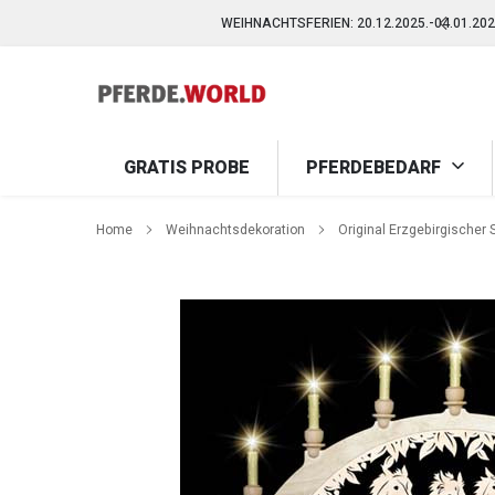
Direkt
WEIHNACHTSFERIEN: 20.12.2025.-04.01.2
zum
Inhalt
WEIHNACHTSFERIEN: 20.12.2025.-04.01.2
GRATIS PROBE
PFERDEBEDARF
Home
Weihnachtsdekoration
Original Erzgebirgischer