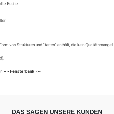
pfte Buche
lter
 Form von Strukturen und "Ästen" enthält, die kein Qualiätsmangel 
d).
er:
--> Fensterbank <--
DAS SAGEN UNSERE KUNDEN