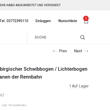
REIHE NACH ABGEARBEITET UND VERSENDET.
0
 Tel.: 03772395110
Einloggen
Wunschliste
REIHE NACH ABGEARBEITET UND VERSENDET.
Prev
Next
ebirgischer Schwibbogen / Lichterbogen
itanen der Rennbahn
1
Auf Lager
43
. zzgl.
Versandkosten