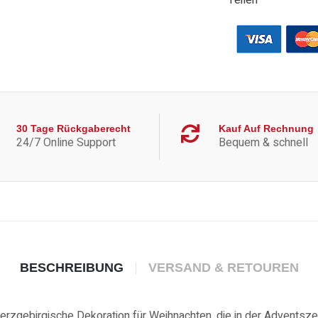
Warenkorb
legen
30 Tage Rückgaberecht
Kauf Auf Rechnung
24/7 Online Support
Bequem & schnell
BESCHREIBUNG
VERSAND & RETOUREN
rzgebirgische Dekoration für Weihnachten, die in der Adventszeit 