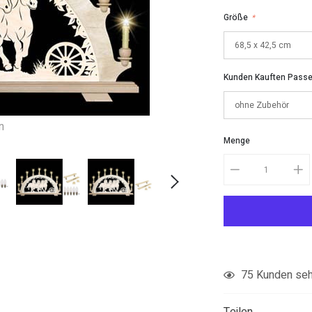
Größe
*
Kunden Kauften Pass
n
Menge
Produkt
75
Kunden sehe
in
den
Teilen